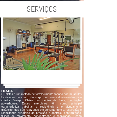
SERVIÇOS
PILATES
O Pilates é um método de fortalecimento focado nos músculos
localizados no centro do corpo que foram denominados pelo
criador Joseph Pilates por centro de força, do inglês
powerhouse. Esses exercícios têm como principal
característica trabalhar a resistência e o alongamento
dinâmico, que são realizados em conjunto com a respiração e
respeitando princípios de precisão e controle, centralização,
fluidez de movimento, concentração e respiração. Dessa