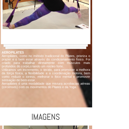
AEROPILATES
Aeropilates, como no método tradicional do Pilates, prioriza o
prazer e o bem estar através do condicionamento físico. Foi
criado para trabalhar diretamente com músculos mais
profundos do corpo,criando um núcleo forte.
Utilizamos um incremento, o tecido, para promover a melhora
da força física, a flexibilidade e a coordenação motora, bem
como reduzir o stress, melhorar o foco mental e promover
sensação de bem-estar.
Aeropilates é uma modalidade que mistura acrobacias aéreas
(circenses) com os movimentos do Pilates e da Yoga.
IMAGENS