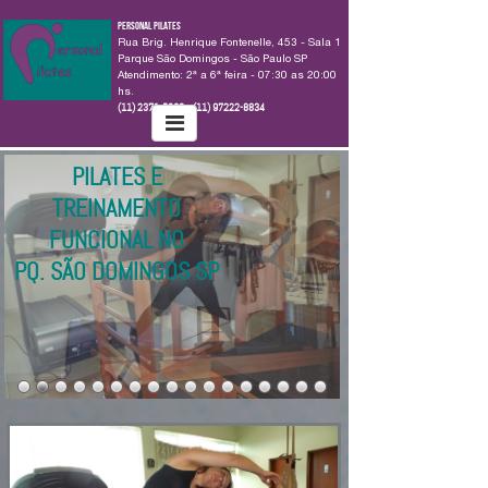
Personal Pilates
Rua Brig. Henrique Fontenelle, 453 - Sala 1
Parque São Domingos - São Paulo SP
​Atendimento: 2ª a 6ª feira - 07:30 as 20:00
hs.
(11) 2371-5893 (11) 97222-8834
PILATES E
TREINAMENTO
FUNCIONAL NO
PQ. SÃO DOMINGOS SP