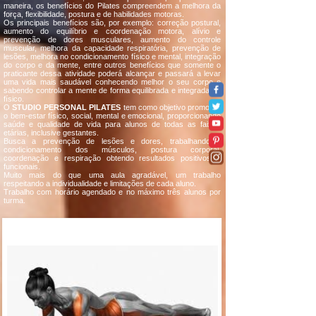
maneira, os benefícios do Pilates compreendem a melhora da
força, flexibilidade, postura e de habilidades motoras.
Os principais benefícios são, por exemplo: correção postural,
aumento do equilíbrio e coordenação motora, alívio e
prevenção de dores musculares, aumento do controle
muscular, melhora da capacidade respiratória, prevenção de
lesões, melhora no condicionamento físico e mental, integração
do corpo e da mente, entre outros benefícios que somente o
praticante dessa atividade poderá alcançar e passará a levar
uma vida mais saudável conhecendo melhor o seu corpo e
sabendo controlar a mente de forma equilibrada e integrada ao
físico.
O
STUDIO PERSONAL PILATES
tem como objetivo promover
o bem-estar físico, social, mental e emocional, proporcionando
saúde e qualidade de vida para alunos de todas as faixas
etárias, inclusive gestantes.
Busca a prevenção de lesões e dores, trabalhando o
condicionamento dos músculos, postura corporal,
coordenação e respiração obtendo resultados positivos e
funcionais.
Muito mais do que uma aula agradável, um trabalho
respeitando a individualidade e limitações de cada aluno.
Trabalho com horário agendado e no máximo três alunos por
turma.