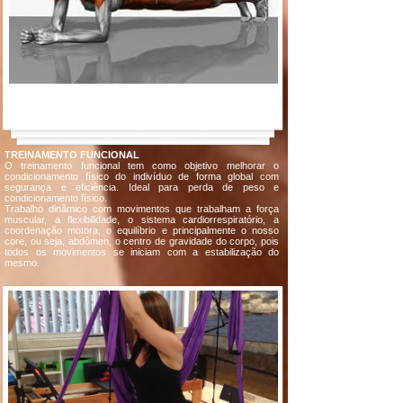
TREINAMENTO FUNCIONAL
O treinamento funcional tem como objetivo melhorar o
condicionamento físico do indivíduo de forma global com
segurança e eficiência. Ideal para perda de peso e
condicionamento físico.
Trabalho dinâmico com movimentos que trabalham a força
muscular, a flexibilidade, o sistema cardiorrespiratório, a
coordenação motora, o equilíbrio e principalmente o nosso
core, ou seja, abdômen, o centro de gravidade do corpo, pois
todos os movimentos se iniciam com a estabilização do
mesmo.